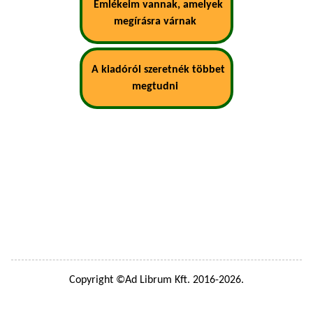
Emlékeim vannak, amelyek
megírásra várnak
A kiadóról szeretnék többet
megtudni
Copyright ©Ad Librum Kft. 2016-2026.