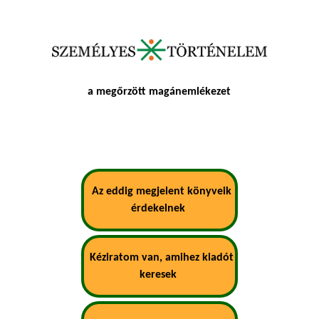
a megőrzött magánemlékezet
Az eddig megjelent könyveik
érdekelnek
Kéziratom van, amihez kiadót
keresek