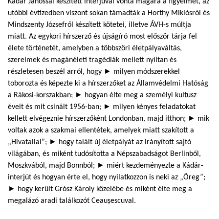
Kádár Jánossal készített interjúval vonta magára a figyelmet, az
utóbbi évtizedben viszont sokan támadták a Horthy Miklósról és
Mindszenty Józsefről készített kötetei, illetve ÁVH-s múltja
miatt. Az egykori hírszerző és újságíró most először tárja fel
élete történetét, amelyben a többszöri életpályaváltás,
szerelmek és magán­életi tragédiák mellett nyíltan és
részletesen beszél arról, hogy ► milyen módszerekkel
toborozta és képezte ki a hírszerzőket az Államvédelmi Hatóság
a Rákosi-korszakban; ► hogyan élte meg a személyi kultusz
éveit és mit csinált 1956-ban; ► milyen kényes feladatokat
kellett elvégeznie hírszerzőként Londonban, majd itthon; ► mik
voltak azok a szakmai ellentétek, amelyek miatt szakított a
„Hivatallal”; ► hogy talált új életpályát az irányított sajtó
világában, és miként tudósította a Népszabadságot Berlinből,
Moszkvából, majd Bonnból; ► miért kezdeményezte a Kádár-
interjút és hogyan érte el, hogy nyilatkozzon is neki az „Öreg”;
► hogy került Grósz Károly közelébe és miként élte meg a
megalázó aradi találkozót Ceaușescuval.