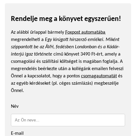
Rendelje meg a könyvet egyszerűen!
Az alábbi űrlappal bármely
Foxpost automatába
megrendelheti a
Egy kirúgott hírszerző emlékei. Miként
szippantott be az ÁVH, fedésben Londonban és a Kádár-
interjú igaz története
című könyvet 3490 Ft-ért, amely a
csomagolási és szállítási költséget is magában foglalja. A
megrendelés beérkezte után a kollégánk emailen felveszi
Önnel a kapcsolatot, hogy a pontos
csomagautomatát
és
az egyéb kérdéseket (pl. céges számlázás) megbeszélje
Önnel.
Név
E-mail