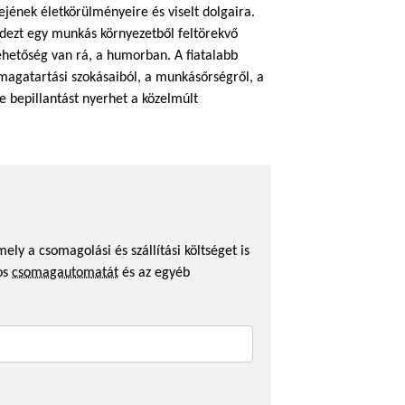
ejének életkörülményeire és viselt dolgaira.
ndezt egy munkás környezetből feltörekvő
lehetőség van rá, a humorban. A fiatalabb
 magatartási szokásaiból, a munkásőrségről, a
 bepillantást nyerhet a közelmúlt
ely a csomagolási és szállítási költséget is
os
csomagautomatát
és az egyéb