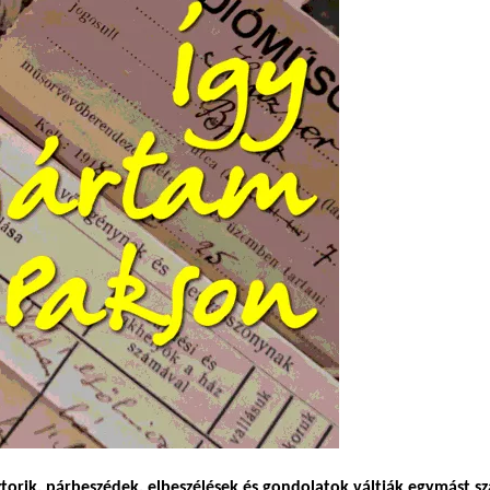
orik, párbeszédek, elbeszélések és gondolatok váltják egymást s