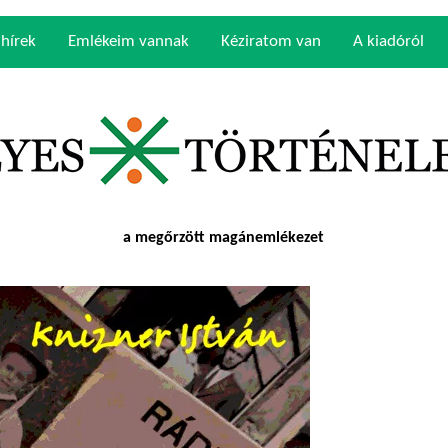
 hírek
Emlékeim vannak
Kéziratom van
A kiadóról
a megőrzött magánemlékezet