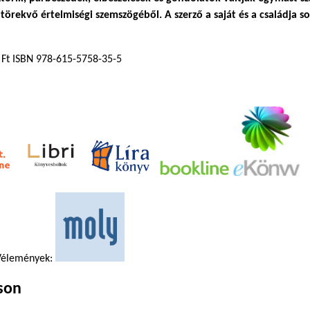
örekvő értelmiségi szemszögéből. A szerző a saját és a családja sor
 Ft ISBN 978-615-5758-35-5
élemények:
kson