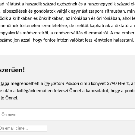
l ad rálátást a huszadik század egészének és a huszonegyedik század el
, elbeszélések és gondolatok váltják egymást szapora ritmusban, mi
ödik a kritikában és önkritikában, az iróniában és öniróniában, ahol 
lmenőinek történelemszemléletére, de ízelítőt kaphatnak a diktatúra
lomgyakorlás módszereiről, a rendszerváltás dilemmáiról. A ma embere
számoljon azzal, hogy fontos intéznivalókat lesz kénytelen halasztani.
szerűen!
atába
megrendelheti a
Így jártam Pakson
című könyvet 3790 Ft-ért, am
 után a kollégánk emailen felveszi Önnel a kapcsolatot, hogy a pont
lje Önnel.