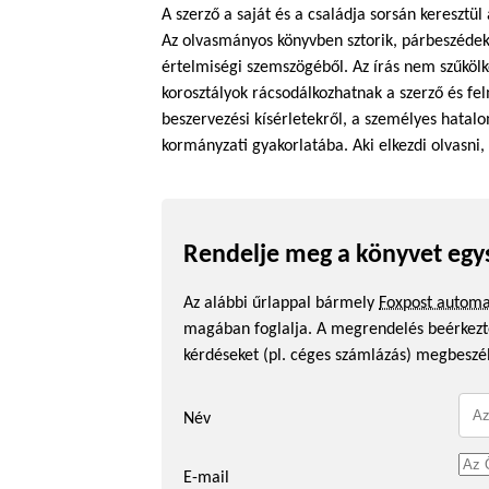
A szerző a saját és a családja sorsán keresztü
Az olvasmányos könyvben sztorik, párbeszédek
értelmiségi szemszögéből. Az írás nem szűkölk
korosztályok rácsodálkozhatnak a szerző és fe
beszervezési kísérletekről, a személyes hata
kormányzati gyakorlatába. Aki elkezdi olvasni, 
Rendelje meg a könyvet egy
Az alábbi űrlappal bármely
Foxpost autom
magában foglalja. A megrendelés beérkezte
kérdéseket (pl. céges számlázás) megbeszé
Név
E-mail