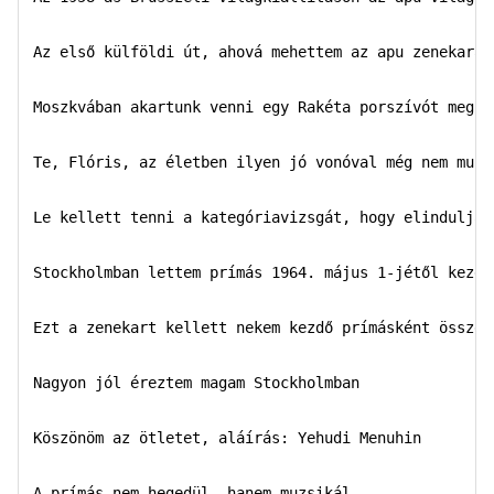
Az első külföldi út, ahová mehettem az apu zenekaráva
Moszkvában akartunk venni egy Rakéta porszívót meg e
Te, Flóris, az életben ilyen jó vonóval még nem muzsi
Le kellett tenni a kategóriavizsgát, hogy elinduljak
Stockholmban lettem prímás 1964. május 1-jétől kezdve
Ezt a zenekart kellett nekem kezdő prímásként összeta
Nagyon jól éreztem magam Stockholmban  

Köszönöm az ötletet, aláírás: Yehudi Menuhin  

A prímás nem hegedül, hanem muzsikál  
