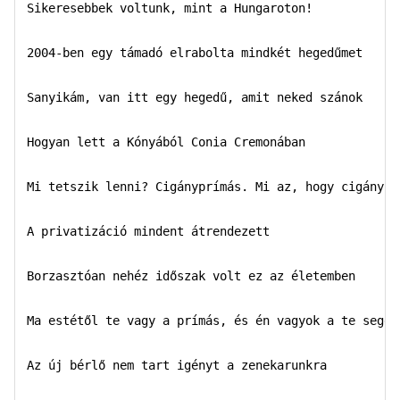
Sikeresebbek voltunk, mint a Hungaroton!

2004-ben egy támadó elrabolta mindkét hegedűmet

Sanyikám, van itt egy hegedű, amit neked szánok

Hogyan lett a Kónyából Conia Cremonában

Mi tetszik lenni? Cigányprímás. Mi az, hogy cigányprí
A privatizáció mindent átrendezett

Borzasztóan nehéz időszak volt ez az életemben

Ma estétől te vagy a prímás, és én vagyok a te segédp
Az új bérlő nem tart igényt a zenekarunkra
