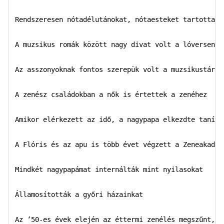
Rendszeresen nótadélutánokat, nótaesteket tartottak a
A muzsikus romák között nagy divat volt a lóversenyzé
Az asszonyoknak fontos szerepük volt a muzsikustársad
A zenész családokban a nők is értettek a zenéhez  

Amikor elérkezett az idő, a nagypapa elkezdte tanítan
A Flóris és az apu is több évet végzett a Zeneakadémi
Mindkét nagypapámat internálták mint nyilasokat 

Államosították a győri házainkat

Az ’50-es évek elején az éttermi zenélés megszűnt, d