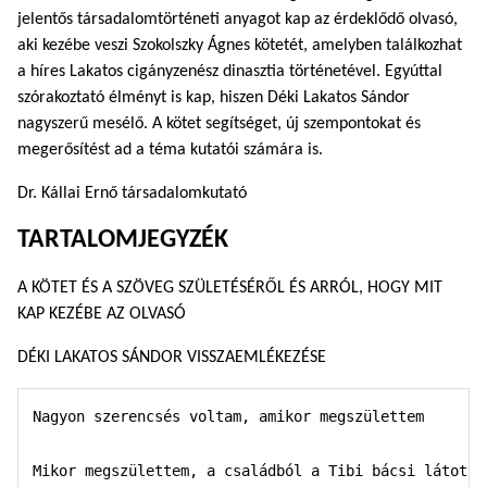
jelentős társadalomtörténeti anyagot kap az érdeklődő olvasó,
aki kezébe veszi Szokolszky Ágnes kötetét, amelyben találkozhat
a híres Lakatos cigányzenész dinasztia történetével. Egyúttal
szórakoztató élményt is kap, hiszen Déki Lakatos Sándor
nagyszerű mesélő. A kötet segítséget, új szempontokat és
megerősítést ad a téma kutatói számára is.
Dr. Kállai Ernő társadalomkutató
TARTALOMJEGYZÉK
A KÖTET ÉS A SZÖVEG SZÜLETÉSÉRŐL ÉS ARRÓL, HOGY MIT
KAP KEZÉBE AZ OLVASÓ
DÉKI LAKATOS SÁNDOR VISSZAEMLÉKEZÉSE
Nagyon szerencsés voltam, amikor megszülettem

Mikor megszülettem, a családból a Tibi bácsi látott 