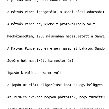
A Mátyás Pince igazgatója, a Bandi bácsi odacsábított
A Mátyás Pince egy kiemelt protokollhely volt  

Megházasodtam, 1966 májusában megszületett a Sanyika

A Mátyás Pince egy évre nem maradhat Lakatos Sándor n
Jövőre hol muzsikál, karmester úr?  

Igazán kiváló zenekarom volt

A japán út előtt eligazítást kaptunk egy belügyes elh
Az 1970-es években nagyon pártolták, hogy turnézzunk 