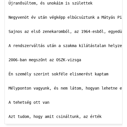
Újranősültem, és unokáim is születtek

Negyvenöt év után végképp elbúcsúztunk a Mátyás Pincé
Sajnos az első zenekaromból, az 1964-esből, egyedül é
A rendszerváltás után a szakma kilátástalan helyzetbe
2006-ban megszűnt az OSZK-vizsga

Én személy szerint sokféle elismerést kaptam

Mélyponton vagyunk, és nem látom, hogyan lehetne ebbő
A tehetség ott van
