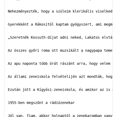
Nehezményezték, hogy a szüleim klerikális viselkedésr
Gyerekként a Rákositól kaptam gyógyszert, ami megmen
„Szeretnék Kossuth-díjat adni neked, Lakatos elvtárs
Az összes győri roma ott muzsikált a nagypapa temetés
Az apu naponta több órát rászánt arra, hogy velem fog
Az állami zeneiskola felvételijén azt mondták, hogy 
Ezután jött a Kígyósi-zeneiskola, és amikor az is me
1955-ben megszűnt a rádiózenekar

Jól van, fiam, akkor holnaptól a zenekaromban vagy mi