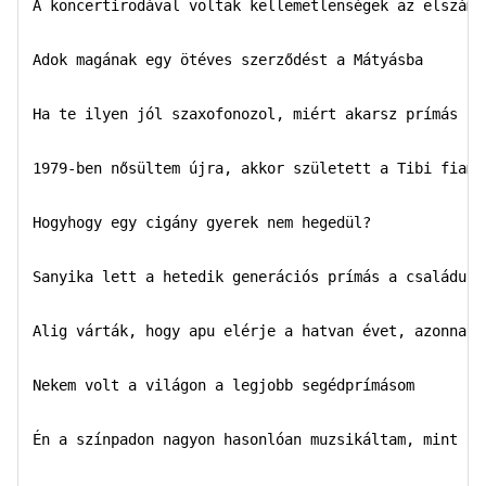
A koncertirodával voltak kellemetlenségek az elszámol
Adok magának egy ötéves szerződést a Mátyásba

Ha te ilyen jól szaxofonozol, miért akarsz prímás len
1979-ben nősültem újra, akkor született a Tibi fiam

Hogyhogy egy cigány gyerek nem hegedül?

Sanyika lett a hetedik generációs prímás a családunkb
Alig várták, hogy apu elérje a hatvan évet, azonnal n
Nekem volt a világon a legjobb segédprímásom

Én a színpadon nagyon hasonlóan muzsikáltam, mint az 