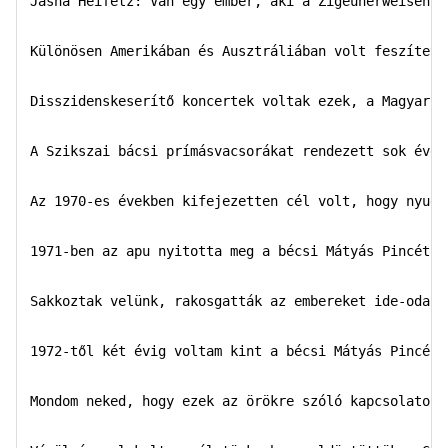
Jasha Heifetz: Van egy ember, aki a Zigeunerweisent 
Különösen Amerikában és Ausztráliában volt feszített 
Disszidenskeserítő koncertek voltak ezek, a Magyarok
A Szikszai bácsi prímásvacsorákat rendezett sok éven 
Az 1970-es években kifejezetten cél volt, hogy nyugat
1971-ben az apu nyitotta meg a bécsi Mátyás Pincét  

Sakkoztak velünk, rakosgatták az embereket ide-oda 

1972-től két évig voltam kint a bécsi Mátyás Pincében
Mondom neked, hogy ezek az örökre szóló kapcsolatok
