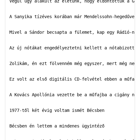
Végül úgy alakult az életünk, hogy eldöntöttük a Gabi
A Sanyika tízéves korában már Mendelssohn-hegedűverse
Mivel a Sándor becsapta a fülemet, kap egy Rádió-nívó
Az új nótákat engedélyeztetni kellett a nótabizottság
Zolikám, én ezt fölvenném még egyszer, mert még nem t
Ez volt az első digitális CD-felvétel ebben a műfajba
A Kovács Apollónia vezette be a műfajba a cigány nótá
1977-től két évig voltam ismét Bécsben 

Bécsben én lettem a mindenes ügyintéző 
