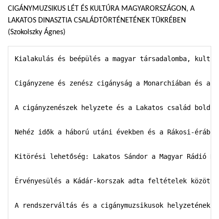
CIGÁNYMUZSIKUS LÉT ÉS KULTÚRA MAGYARORSZÁGON, A
LAKATOS DINASZTIA CSALÁDTÖRTÉNETÉNEK TÜKRÉBEN
(Szokolszky Ágnes)
Kialakulás és beépülés a magyar társadalomba, kultúrá
Cigányzene és zenész cigányság a Monarchiában és a k
A cigányzenészek helyzete és a Lakatos család boldog
Nehéz idők a háború utáni években és a Rákosi-érában

Kitörési lehetőség: Lakatos Sándor a Magyar Rádió Nép
Érvényesülés a Kádár-korszak adta feltételek között

A rendszerváltás és a cigánymuzsikusok helyzetének me