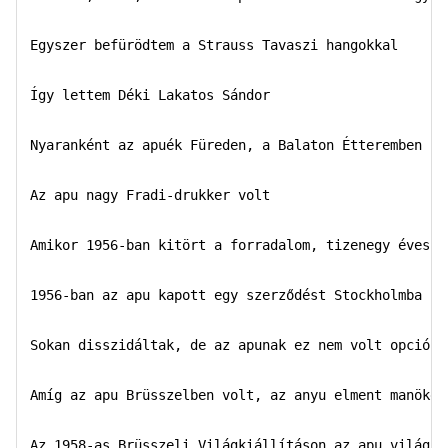
Egyszer befürödtem a Strauss Tavaszi hangokkal  

Így lettem Déki Lakatos Sándor  

Nyaranként az apuék Füreden, a Balaton Étteremben ját
Az apu nagy Fradi-drukker volt  

Amikor 1956-ban kitört a forradalom, tizenegy éves vo
1956-ban az apu kapott egy szerződést Stockholmba

Sokan disszidáltak, de az apunak ez nem volt opció

Amíg az apu Brüsszelben volt, az anyu elment manöken
Az 1958-as Brüsszeli Világkiállításon az apu világhí