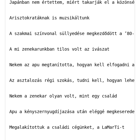
Japánban nem értettem, miért takarják el a közönségb
Arisztokratáknak is muzsikáltunk

A szakmai színvonal süllyedése megkezdődött a ’80-as 
A mi zenekarunkban tilos volt az ivászat

Nekem az apu megtanította, hogyan kell elfogadni a bo
Az asztalozás régi szokás, tudni kell, hogyan lehet a
Nekem a zenekar olyan volt, mint egy család

Apu a kényszernyugdíjazása után eléggé megkeseredett

Megalakítottuk a családi cégünket, a LaMarTi-t
