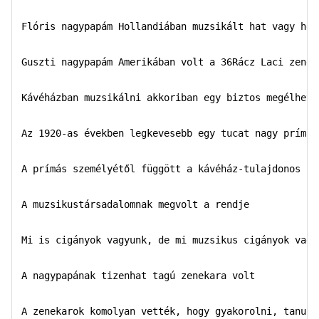
Flóris nagypapám Hollandiában muzsikált hat vagy hét 
Guszti nagypapám Amerikában volt a 36Rácz Laci zeneka
Kávéházban muzsikálni akkoriban egy biztos megélhetés
Az 1920-as években legkevesebb egy tucat nagy prímás 
A prímás személyétől függött a kávéház-tulajdonos bev
A muzsikustársadalomnak megvolt a rendje  

Mi is cigányok vagyunk, de mi muzsikus cigányok vagyu
A nagypapának tizenhat tagú zenekara volt  

A zenekarok komolyan vették, hogy gyakorolni, tanulni