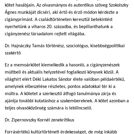
kötet hasábjain. Az olvasmányos és autentikus szöveg Szokolszky
Ágnes munkáját dicséri, aki értő és érző módon kérdezte a
cigányprímást. A családtörténeten keresztül betekintést
nyerhetünk a viharos 20. századba, és bepillanthatunk a
cigányzenész társadalom rejtett világába.
Dr. Hajnáczky Tamás történész, szociológus, kisebbségpolitikai
szakértő
Ez a memoárkötet kiemelkedik a hasonló, a cigányzenészek
múltbeli és aktuális helyzetével foglalkozó könyvek közül. A
világhírt elért Déki Lakatos Sándor élete valóban példaértékű,
amelynek elbeszélése részletes, pontos adatokkal tér ki a
múltra. A kötetet a szerkesztő átfogó tanulmánya zárja és
ajánlja további kutatáshoz a szakembereknek. A kötet azonban a
teljes olvasóközönség számára is lebilincselő.
Dr. Zipernovszky Kornél zenekritikus
Forrásértékű kultúrtörténeti érdekességet, de még inkább