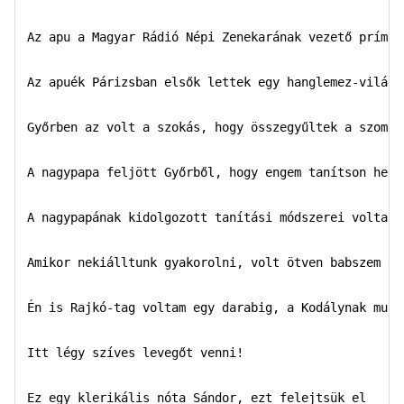
Az apu a Magyar Rádió Népi Zenekarának vezető prímása
Az apuék Párizsban elsők lettek egy hanglemez-világve
Győrben az volt a szokás, hogy összegyűltek a szomsz
A nagypapa feljött Győrből, hogy engem tanítson heged
A nagypapának kidolgozott tanítási módszerei voltak

Amikor nekiálltunk gyakorolni, volt ötven babszem a z
Én is Rajkó-tag voltam egy darabig, a Kodálynak muzs
Itt légy szíves levegőt venni!

Ez egy klerikális nóta Sándor, ezt felejtsük el
