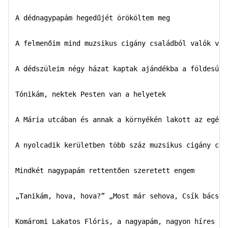
A dédnagypapám hegedűjét örököltem meg

A felmenőim mind muzsikus cigány családból valók volt
A dédszüleim négy házat kaptak ajándékba a földesúrtó
Tónikám, nektek Pesten van a helyetek

A Mária utcában és annak a környékén lakott az egész 
A nyolcadik kerületben több száz muzsikus cigány csal
Mindkét nagypapám rettentően szeretett engem 

„Tanikám, hova, hova?” „Most már sehova, Csík bácsi…”
Komáromi Lakatos Flóris, a nagyapám, nagyon híres prí