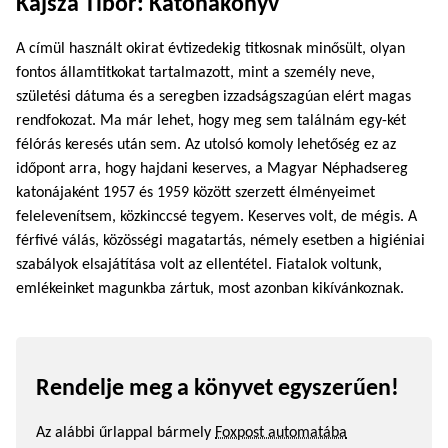
Kajsza Tibor: Katonakönyv
A címül használt okirat évtizedekig titkosnak minősült, olyan
fontos államtitkokat tartalmazott, mint a személy neve,
születési dátuma és a seregben izzadságszagúan elért magas
rendfokozat. Ma már lehet, hogy meg sem találnám egy-két
félórás keresés után sem. Az utolsó komoly lehetőség ez az
időpont arra, hogy hajdani keserves, a Magyar Néphadsereg
katonájaként 1957 és 1959 között szerzett élményeimet
felelevenítsem, közkinccsé tegyem. Keserves volt, de mégis. A
férfivé válás, közösségi magatartás, némely esetben a higiéniai
szabályok elsajátítása volt az ellentétel. Fiatalok voltunk,
emlékeinket magunkba zártuk, most azonban kikívánkoznak.
Rendelje meg a könyvet egyszerűen!
Az alábbi űrlappal bármely
Foxpost automatába