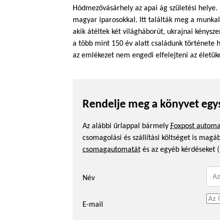
Hódmezővásárhely az apai ág születési helye.
magyar iparosokkal. Itt találták meg a munkal
akik átéltek két világháborút, ukrajnai kénys
a több mint 150 év alatt családunk története h
az emlékezet nem engedi elfelejteni az életüke
Rendelje meg a könyvet egy
Az alábbi űrlappal bármely
Foxpost autom
csomagolási és szállítási költséget is mag
csomagautomatát
és az egyéb kérdéseket (
Név
E-mail