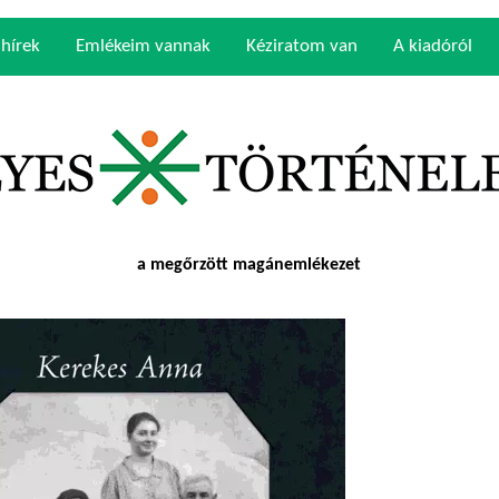
 hírek
Emlékeim vannak
Kéziratom van
A kiadóról
a megőrzött magánemlékezet