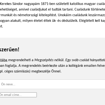
 Kerekes Sándor nagyapám 1871-ben született katolikus magyar család
ehetőséget, amivel családjukat el tudták tartani. Családunk történet
zermunkát és németországi kitelepítést. Unokáim családunk leszármazot
ogyan alakult, milyen életet éltek ük- és dédszüleik. Elégtételt kell 
t.
szerűen!
atába
megrendelheti a
Megszépítés nélkül. Egy sváb család hányattat
ában foglalja. A megrendelés beérkezte után a kollégánk emailen felve
pl. céges számlázás) megbeszélje Önnel.