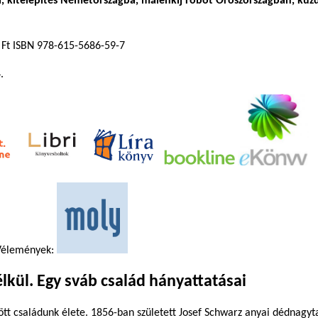
 kitelepítés Németországba, málenkij robot Oroszországban, küz
 Ft ISBN 978-615-5686-59-7
.
élemények:
kül. Egy sváb család hányattatásai
ött családunk élete. 1856-ban született Josef Schwarz anyai dédnagyt