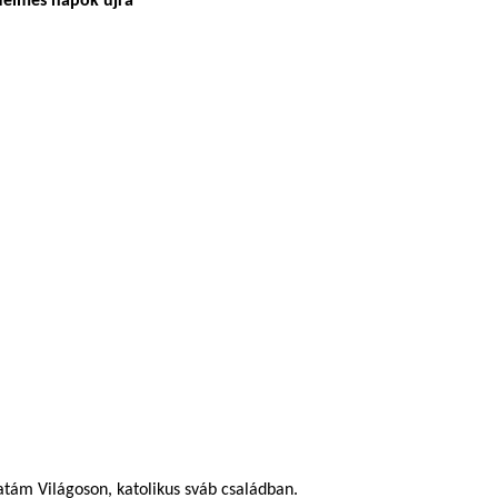
delmes napok újra
atám Világoson, katolikus sváb családban.