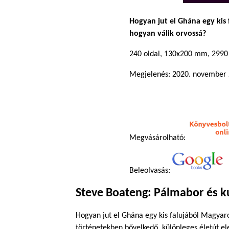
Hogyan jut el Ghána egy kis 
hogyan válik orvossá?
240 oldal, 130x200 mm, 2990
Megjelenés: 2020. november 
Megvásárolható:
Beleolvasás:
Steve Boateng: Pálmabor és k
Hogyan jut el Ghána egy kis falujából Magyaro
történetekben bővelkedő, különleges életút e