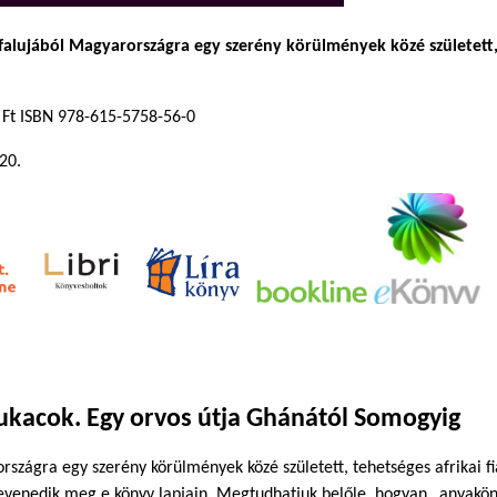
falujából Magyarországra egy szerény körülmények közé született, t
 Ft ISBN 978-615-5758-56-0
20.
ukacok. Egy orvos útja Ghánától Somogyig
rszágra egy szerény körülmények közé született, tehetséges afrikai fi
levenedik meg e könyv lapjain. Megtudhatjuk belőle, hogyan „anyakön