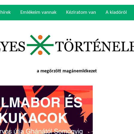
 hírek
Emlékeim vannak
Kéziratom van
A kiadóról
a megőrzött magánemlékezet