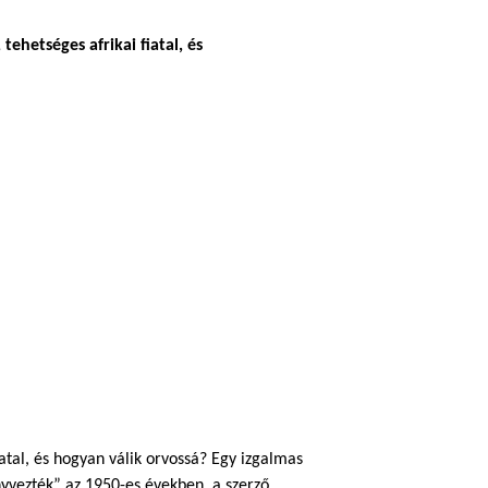
ehetséges afrikai fiatal, és
atal, és hogyan válik orvossá? Egy izgalmas
yvezték” az 1950-es években, a szerző