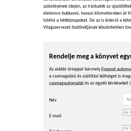
születésének idején, az írástudók az újszülöt
élelemre bukkanni, hosszú kilométereken át fő
túlélni a hétköznapokat. De az is kiderül a kö
Világszervezet ösztöndíjának köszönhetően t
Rendelje meg a könyvet egy
Az alábbi űrlappal bármely
Foxpost autom
a csomagolási és szállítási költséget is m
csomagautomatát
és az egyéb kérdéseket (
Név
E-mail