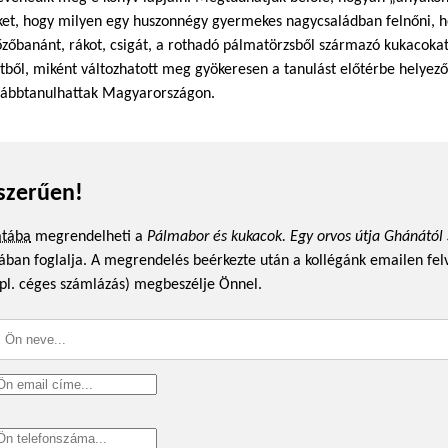
teket, hogy milyen egy huszonnégy gyermekes nagycsaládban felnőni, h
zőbanánt, rákot, csigát, a rothadó pálmatörzsből származó kukacokat,
tetből, miként változhatott meg gyökeresen a tanulást előtérbe helyező
ovábbtanulhattak Magyarországon.
szerűen!
atába
megrendelheti a
Pálmabor és kukacok. Egy orvos útja Ghánátó
agában foglalja. A megrendelés beérkezte után a kollégánk emailen fel
pl. céges számlázás) megbeszélje Önnel.