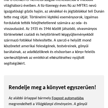
ma is élénken él Németországba menekülésük a második
világháború éveiben. A tíz-tizenegy éves fiú az MFTR1 nevű
igazgatósági gőzös hajón, az aknákkal és jégtáblákkal teli Dunán
tette meg útját. Történelmi léptékű eseménysorok, izgalmas
fordulatok tették felejthetetlenné számára az oda- és
visszautazást. Az 1935 és 1946 között játszódó, olvasmányos
történeteket családi és helytörténeti képgyűjteményekből
származó fotókkal hitelesítette. A szerző e helyütt mond
köszönetet amerikai feleségének, testvéreinek, gönyűi
barátainak, az adatközlőknek és elsősorban a könyv felelős
szerkesztőjének az emlékirat elkészítéséhez nyújtott
segítségükért.
Rendelje meg a könyvet egyszerűen!
Az alábbi űrlappal bármely
Foxpost automatába
megrendelheti a
Világközepi élményeim. A gönyűi