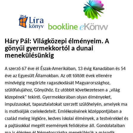
Háry Pál: Világközepi élményeim. A
gönyűi gyermekkortól a dunai
menekülésünkig
A szerző 67 éve él Észak-Amerikában, 13 évig Kanadában és 54
éve az Egyesült Államokban. Az ott töltött évek ellenére
mindvégig megőrizte ragaszkodását Magyarországhoz,
szülőfalujához, Gönyűhöz. Ez utóbbit következetesen a „világ
közepének” tekinti. Gyermekkorában olyan élményeket,
impulzusokat, tapasztalatokat szerzett szülőhelyén, amelyek ma
is motiválják cselekedeteit. Emlékezésének középpontjában a
család meleg légköre, kedves iskolai élmények, a testvérekkel és
a pajtásokkal megélt események felidézése áll. Gondolataiban