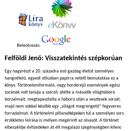
Beleolvasás:
Felföldi Jenő: Visszatekintés szépkorúan
Egy nagyrészt a 20. századra eső gazdag életút személyes
hangvételű, egyedi stílusban papírra vetett bemutatása ez a
könyv. Történelemformáló, nagy horderejű események egész
sorának volt tanúja a szerző: átélte a második világháború
borzalmait, megtapasztalta a háború után a vesztesek sorsát,
majd nem sokkal később egy „világot megrengető” fegyveres
forradalmat. A történelmi pillanatképeken túl a személyes sors
érzékletes leírása is mélyen megérinti az olvasót. A történet
elbeszélője évtizedeken át élt megalázó szegénységben kilenc