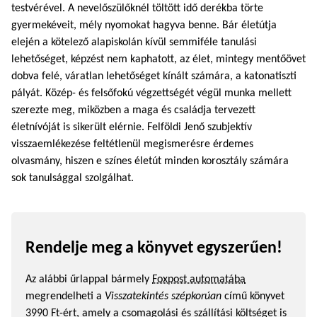
testvérével. A nevelőszülőknél töltött idő derékba törte
gyermekéveit, mély nyomokat hagyva benne. Bár életútja
elején a kötelező alapiskolán kívül semmiféle tanulási
lehetőséget, képzést nem kaphatott, az élet, mintegy mentőövet
dobva felé, váratlan lehetőséget kínált számára, a katonatiszti
pályát. Közép- és felsőfokú végzettségét végül munka mellett
szerezte meg, miközben a maga és családja tervezett
életnívóját is sikerült elérnie. Felföldi Jenő szubjektív
visszaemlékezése feltétlenül megismerésre érdemes
olvasmány, hiszen e színes életút minden korosztály számára
sok tanulsággal szolgálhat.
Rendelje meg a könyvet egyszerűen!
Az alábbi űrlappal bármely
Foxpost automatába
megrendelheti a
Visszatekintés szépkorúan
című könyvet
3990 Ft-ért, amely a csomagolási és szállítási költséget is